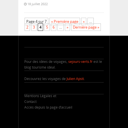
18 juillet 2022
Page 4 sur 7
« Première page
«
…
2
3
4
5
6
…
»
Dernière page »
Pour des idées de voyages,
sejours-verts.fr
est le
blog tourisme idéal.
Découvrez les voyages de
Julien Apsti
.
Mentions Légales et
Contact
Accès depuis la page d’accueil