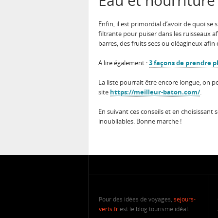
Eau et nourriture
Enfin, il est primordial d’avoir de quoi 
filtrante pour puiser dans les ruisseaux a
barres, des fruits secs ou oléagineux afin 
A lire également :
3 façons de prendre p
La liste pourrait être encore longue, o
site
https://meilleur-baton.com/
.
En suivant ces conseils et en choisissant
inoubliables. Bonne marche !
Pour des idées de voyages,
sejours-
verts.fr
est le blog tourisme idéal.