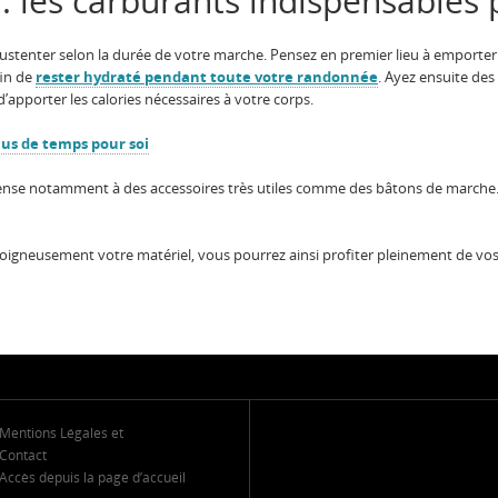
 : les carburants indispensables 
se sustenter selon la durée de votre marche. Pensez en premier lieu à emporte
fin de
rester hydraté pendant toute votre randonnée
. Ayez ensuite de
d’apporter les calories nécessaires à votre corps.
lus de temps pour soi
n pense notamment à des accessoires très utiles comme des bâtons de march
 soigneusement votre matériel, vous pourrez ainsi profiter pleinement de v
Mentions Légales et
Contact
Accès depuis la page d’accueil