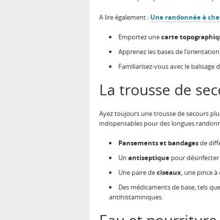
A lire également :
Une randonnée à chev
Emportez une
carte topographi
Apprenez les bases de l’orientation 
Familiarisez-vous avec le balisage d
La trousse de sec
Ayez toujours une trousse de secours plu
indispensables pour des longues randonn
Pansements et bandages
de diff
Un
antiseptique
pour désinfecter l
Une paire de
ciseaux
, une pince à é
Des médicaments de base, tels que p
antihistaminiques.