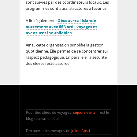
sont suivies par des coordinateurs locaux. Les
programmes sont aussi structurés à l’avance.
A lire également :
Découvrez l’Islande
autrement avec 66Nord : voyages et
aventures inoubliables
Ainsi, cette organisation simplifie la gestion
quotidienne. Elle permet de se concentrer sur
l’aspect pédagogique.
En parallèle, la sécurité
des élèves reste assurée.
Pour des idées de voyages,
sejours-verts.fr
est le
blog tourisme idéal.
Découvrez les voyages de
Julien Apsti
.