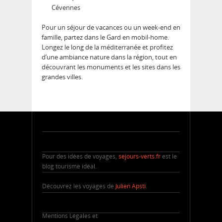
Cévennes
Pour un séjour de vacances ou un week-end en
famille, partez dans le Gard en mobil-home.
Longez le long de la méditerranée et profitez
d’une ambiance nature dans la région, tout en
découvrant les monuments et les sites dans les
grandes villes.
Pour des idées de voyages,
sejours-verts.fr
est le
blog tourisme idéal.
Découvrez les voyages de
Julien Apsti
.
Mentions Légales et