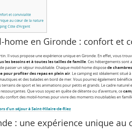
ort et convivialité
ique au cœur de la nature
mping Côte d’Argent
-home en Gironde : confort et co
rtin. Il vous propose une expérience unique en Gironde. En effet, vous tro
us les besoins et à toutes les tailles de famille
. Ces hébergements sont 
in de passer un séjour inoubliable. Chaque mobil-home dispose
de chambres 
 pour profiter des repas en plein air
. Le camping est idéalement situé à 
és nautiques et des balades en bord de mer. Vous pourrez également bénéfici
es terrains de sport et les animations pour petits et grands. Le cadre nature
 ressourçantes. Que vous soyez en quête de détente ou d’aventure, ce
camp
 et du confort des mobil-homes pour vivre des moments inoubliables en famill
rs d’un séjour à Saint-Hilaire-de-Riez
de : une expérience unique au 