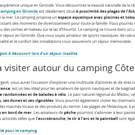
expérience unique en Gironde. Vous découvrirez la beauté naturelle de la 
camping en Gironde
est idéalement situé
à proximité des plages de l’At
 de la mer. Le camping propose un
espace aquatique avec piscines et tob
ntissant des moments de divertissement pour toute la famille. Vous pourrez 
 des sorties en bateau sur le lac d’Hourtin. Le camping se trouve dans un ca
n séjour en Gironde. Que vous soyez amateur de sports nautiques, de natur
ialité et le confort des installations vous assureront un séjour mémorable.
gion à découvrir lors d’un séjour insolite
 à visiter autour du camping Côte
ent, vous aurez l’occasion d’explorer une multitude d’activités et de sites 
France
, est un lieu idéal pour les amateurs de sports nautiques et de baignad
e randonnées et de balades à vélo
. Le parc naturel régional du Médoc, vér
, ses dunes et ses vignobles
. Vous pourrez également visiter les charman
des marchés locaux et des produits du terroir. Les plages de l’Atlantique, à 
es en bord de mer
. Les amateurs de
pêche
pourront s’adonner à leur passio
 activités telles que
l’accrobranche, le tir à l’arc et le paintball
sont égal
lié pour le camping