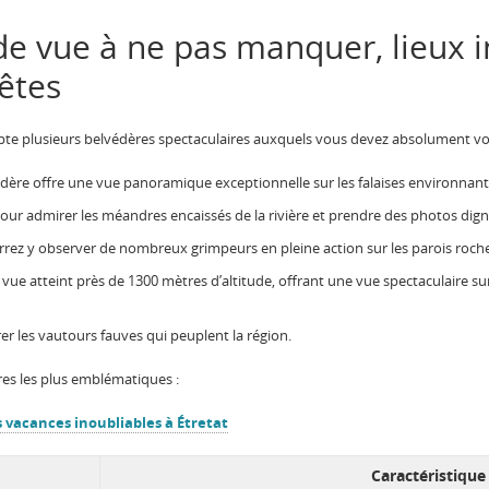
de vue à ne pas manquer, lieux 
rêtes
e plusieurs belvédères spectaculaires auxquels vous devez absolument vou
dère offre une vue panoramique exceptionnelle sur les falaises environnantes
 pour admirer les méandres encaissés de la rivière et prendre des photos di
rez y observer de nombreux grimpeurs en pleine action sur les parois roch
 vue atteint près de 1300 mètres d’altitude, offrant une vue spectaculaire sur 
er les vautours fauves qui peuplent la région.
res les plus emblématiques :
 vacances inoubliables à Étretat
Caractéristique