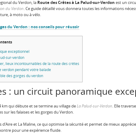
égional du Verdon, la
Route des Crêtes à La Palud-sur-Verdon
est un circ
on du Verdon
. Ce guide détaillé vous donnera toutes les informations néces
iture, à moto ou à vélo.
ges du Verdon : nos conseils pour réussir
ntents
mique exceptionnel
lud-sur-verdon
, lieux incontournables de la route des crêtes
le verdon pendant votre balade
nable des gorges du verdon
es : un circuit panoramique exce
4 km qui débute et se termine au village de
La Palud-sur-Verdon
. Elle traver
sur les falaises et les gorges du Verdon.
s d’Aire et La Maline, ce qui optimise la sécurité et permet de mieux appréc
e montre pour une expérience fluide.