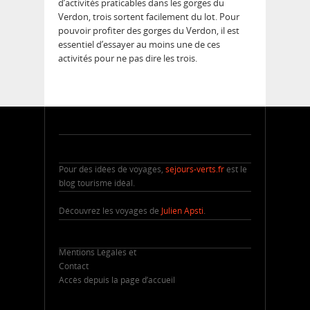
d’activités praticables dans les gorges du
Verdon, trois sortent facilement du lot. Pour
pouvoir profiter des gorges du Verdon, il est
essentiel d’essayer au moins une de ces
activités pour ne pas dire les trois.
Pour des idées de voyages,
sejours-verts.fr
est le
blog tourisme idéal.
Découvrez les voyages de
Julien Apsti
.
Mentions Légales et
Contact
Accès depuis la page d’accueil