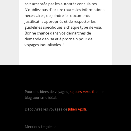
soit acceptée par les autorités consulaires.
N’oubliez pas d’inclure toutes les informations
nécessaires, de joindre les documents
justificatifs appropriés et de respecter les
guidelines spécifiques à chaque type de visa.
Bonne chance dans vos démarches de
demande de visa et à prochain pour de
voyages inoubliables !
Pour des idées de voyages,
sejours-verts.fr
est le
blog tourisme idéal.
Découvrez les voyages de
Julien Apsti
.
Mentions Légales et