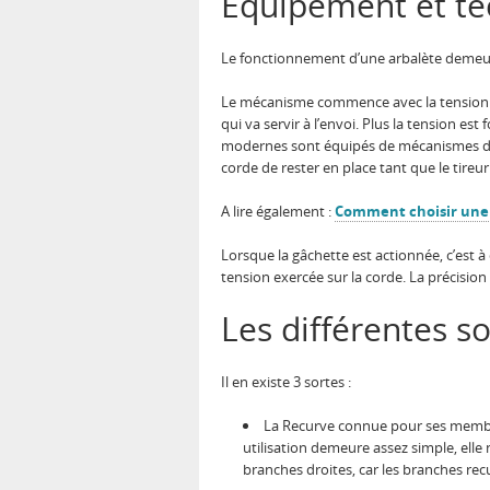
Equipement et t
Le fonctionnement d’une arbalète demeur
Le mécanisme commence avec la tension de la
qui va servir à l’envoi. Plus la tension est
modernes sont équipés de mécanismes de s
corde de rester en place tant que le tireur 
A lire également :
Comment choisir une 
Lorsque la gâchette est actionnée, c’est à
tension exercée sur la corde. La précision e
Les différentes s
Il en existe 3 sortes :
La Recurve connue pour ses membres
utilisation demeure assez simple, elle
branches droites, car les branches re