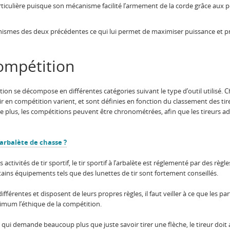
articulière puisque son mécanisme facilité l’armement de la corde grâce aux 
ismes des deux précédentes ce qui lui permet de maximiser puissance et précis
 compétition
tition se décompose en différentes catégories suivant le type d’outil utilisé
tir en compétition varient, et sont définies en fonction du classement des tire
 De plus, les compétitions peuvent être chronométrées, afin que les tireurs a
arbalète de chasse ?
ités de tir sportif, le tir sportif à l’arbalète est réglementé par des règles 
ertains équipements tels que des lunettes de tir sont fortement conseillés.
érentes et disposent de leurs propres règles, il faut veiller à ce que les part
imum l’éthique de la compétition.
qui demande beaucoup plus que juste savoir tirer une flèche, le tireur doit al