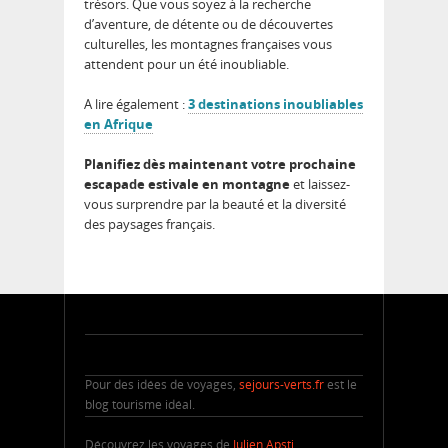
trésors. Que vous soyez à la recherche
d’aventure, de détente ou de découvertes
culturelles, les montagnes françaises vous
attendent pour un été inoubliable.
A lire également :
3 destinations inoubliables
en Afrique
Planifiez dès maintenant votre prochaine
escapade estivale en montagne
et laissez-
vous surprendre par la beauté et la diversité
des paysages français.
Pour des idées de voyages,
sejours-verts.fr
est le
blog tourisme idéal.
Découvrez les voyages de
Julien Apsti
.