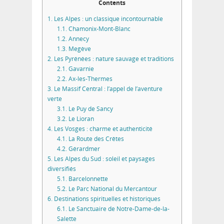
Contents
1.
Les Alpes : un classique incontournable
1.1.
Chamonix-Mont-Blanc
1.2.
Annecy
1.3.
Megève
2.
Les Pyrénées : nature sauvage et traditions
2.1.
Gavarnie
2.2.
Ax-les-Thermes
3.
Le Massif Central : l’appel de l’aventure
verte
3.1.
Le Puy de Sancy
3.2.
Le Lioran
4.
Les Vosges : charme et authenticité
4.1.
La Route des Crêtes
4.2.
Gérardmer
5.
Les Alpes du Sud : soleil et paysages
diversifiés
5.1.
Barcelonnette
5.2.
Le Parc National du Mercantour
6.
Destinations spirituelles et historiques
6.1.
Le Sanctuaire de Notre-Dame-de-la-
Salette