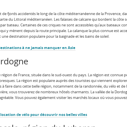
 de fjords accidentés le long de la côte méditerranéenne de la Provence, dans
artie du Littoral méditerranéen. Les falaises de calcaire qui bordent la côt
par bateau. Certaines de ces criques ne sont accessibles qu’aux bateaux com
 qui y mènent depuis la route principale. La calanque la plus connue est acces
t une destination populaire pour la baignade et les bains de soleil.
destinations à ne jamais manquer en Asie
ordogne
région de France, située dans le sud-ouest du pays. La région est connue po
esques. La région est populaire auprès des touristes qui viennent explorer s
 à faire dans cette belle région, notamment de la randonnée, du vélo et de l
ivière, vous trouverez de nombreux hôtels charmants. La vallée de la Dordo
 agréable. Vous pouvez également visiter les marchés locaux où vous pouvez
 location de vélo pour découvrir nos belles villes