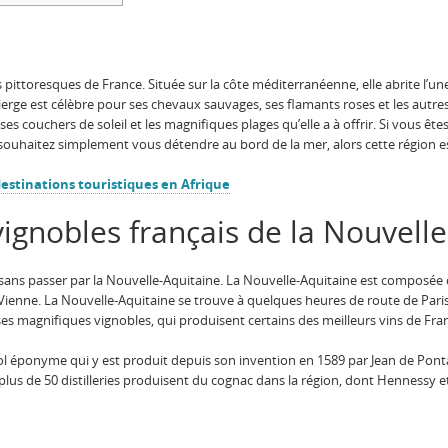
s pittoresques de France. Située sur la côte méditerranéenne, elle abrite l’
erge est célèbre pour ses chevaux sauvages, ses flamants roses et les autres
 couchers de soleil et les magnifiques plages qu’elle a à offrir. Si vous êt
souhaitez simplement vous détendre au bord de la mer, alors cette région es
destinations touristiques en Afrique
ignobles français de la Nouvell
sans passer par la Nouvelle-Aquitaine. La Nouvelle-Aquitaine est composée 
Vienne. La Nouvelle-Aquitaine se trouve à quelques heures de route de Paris,
es magnifiques vignobles, qui produisent certains des meilleurs vins de Fr
ool éponyme qui y est produit depuis son invention en 1589 par Jean de Pon
 plus de 50 distilleries produisent du cognac dans la région, dont Hennessy 