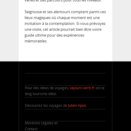
variés et des parcours pour tous les niveaux.
Seignosse et ses alentours comptent parmi ces
lieux magiques où chaque moment est une
invitation à la contemplation. Si vous prévoyez
une visite, cet article pourrait bien être votre
guide ultime pour des expériences
mémorables.
Pour des idées de voyages,
sejours-verts.fr
est le
blog tourisme idéal.
Découvrez les voyages de
Julien Apsti
.
Mentions Légales et
Contact