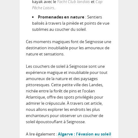
kayak avec le
Yacht Club landais
et
Cap
Pêche Loisirs
.
Promenades en nature
: Sentiers
balisés à travers la pinède et points de vue
sublimes au coucher du soleil.
Ces moments magiques font de Seignosse une
destination inoubliable pour les amoureux de
nature et sensations.
Les couchers de soleil à Seignosse sont une
expérience magique et inoubliable pour tout
amoureux de la nature et des paysages
pittoresques. Cette petite ville des Landes,
nichée entre la forêt de pins et l’océan
Atlantique, offre des spots privilégiés pour
admirer le crépuscule. À travers cet article,
nous allons explorer les endroits les plus
enchanteurs pour observer un coucher de
soleil époustouflant à Seignosse.
A lire également :
Algarve : l’évasion au soleil