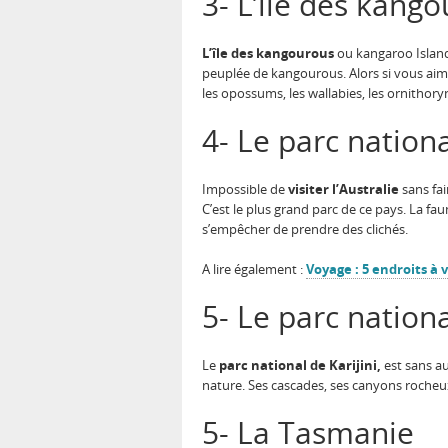
3- L’île des kang
L’île des kangourous
ou kangaroo Island 
peuplée de kangourous. Alors si vous aime
les opossums, les wallabies, les ornithory
4- Le parc nation
Impossible de
visiter l’Australie
sans fai
C’est le plus grand parc de ce pays. La fa
s’empêcher de prendre des clichés.
A lire également :
Voyage : 5 endroits à
5- Le parc nationa
Le
parc national de Karijini,
est sans au
nature. Ses cascades, ses canyons rocheux
5- La Tasmanie