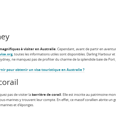
dney
magnifiques à visiter en Australie
. Cependant, avant de partir en aventu
visa.org
, toutes les informations utiles sont disponibles. Darling Harbour et
 Sydney, ne manquez pas de profiter du charme de la splendide baie de Port 
ir pour obtenir un visa touristique en Australie ?
corail
uez pas de visiter la
barrière de corail
. Elle est inscrite au patrimoine mo
us-marines y trouvent leur compte. En effet, ce massif corallien abrite un
s marines et d’éponges.