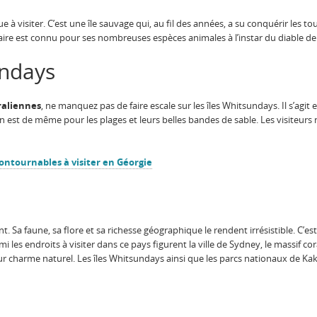
à visiter. C’est une île sauvage qui, au fil des années, a su conquérir les tou
laire est connu pour ses nombreuses espèces animales à l’instar du diable d
undays
raliennes
, ne manquez pas de faire escale sur les îles Whitsundays. Il s’agit 
n est de même pour les plages et leurs belles bandes de sable. Les visiteurs
contournables à visiter en Géorgie
ant. Sa faune, sa flore et sa richesse géographique le rendent irrésistible. C’es
les endroits à visiter dans ce pays figurent la ville de Sydney, le massif cora
r charme naturel. Les îles Whitsundays ainsi que les parcs nationaux de Kaka