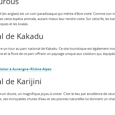
ourous
(en anglais) est un coin paradisiaque qui mérite d’être visité. Comme son no
z cette espèce animale, autant mieux leur rendre visite. Sur cette île, les k
nques et les koalas.
al de Kakadu
re un tour au parc national de Kakadu. Ce site touristique est également in
une et la flore de ce parc offrent un paysage unique aux visiteurs qui, équip
 visiter à Auvergne–Rhône-Alpes
l de Karijini
cun doute, un magnifique joyau à visiter. C’est le lieu par excellence de ceu
, ses incroyables chutes d’eau et ses piscines naturelles lui donnent un ch