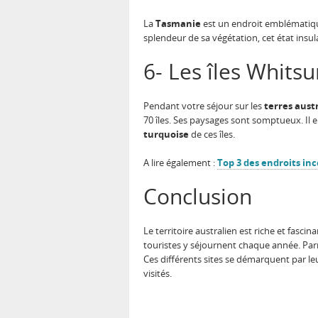
La
Tasmanie
est un endroit emblématique 
splendeur de sa végétation, cet état insu
6- Les îles Whits
Pendant votre séjour sur les
terres aust
70 îles. Ses paysages sont somptueux. Il e
turquoise
de ces îles.
A lire également :
Top 3 des endroits in
Conclusion
Le territoire australien est riche et fascin
touristes y séjournent chaque année. Parmi 
Ces différents sites se démarquent par leu
visités.