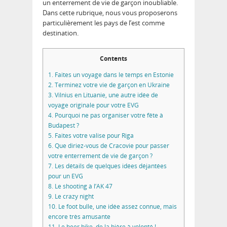
un enterrement de vie de garçon inoubliable.
Dans cette rubrique, nous vous proposerons
particulièrement les pays de l’est comme
destination.
Contents
1.
Faites un voyage dans le temps en Estonie
2.
Terminez votre vie de garçon en Ukraine
3.
Vilnius en Lituanie, une autre idée de
voyage originale pour votre EVG
4.
Pourquoi ne pas organiser votre fête à
Budapest ?
5.
Faites votre valise pour Riga
6.
Que diriez-vous de Cracovie pour passer
votre enterrement de vie de garçon ?
7.
Les détails de quelques idées déjantées
pour un EVG
8.
Le shooting à l’AK 47
9.
Le crazy night
10.
Le foot bulle, une idée assez connue, mais
encore très amusante
11.
Le beer bike, de la bière à volonté !