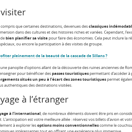
visiter
i compris que certaines destinations, devenues des
classiques indémodabl
immersion dans des cultures et des histoires riches et variées. Cependant, l’e
l de
bien planifier sa visite
pour faire des économies. Cela peut inclure la rés
s spéciaux, ou encore la participation à des visites de groupe.
ofiter pleinement de la beauté de la cascade de Sillans ?
fre une panoplie d’options allant de la découverte des ruines anciennes de R
renseigner pour bénéficier des
passes touristiques
permettant d’accéder à pl
rgements situés un peu à l’écart des zones touristiques
permet égaleme
us authentiques des destinations visitées.
yage à l’étranger
yage à l’international
, de nombreux éléments doivent être pris en considé
’anticipation est votre meilleure alliée : réservez vos billets d’avion et vo
alement à explorer les
options moins conventionnelles
comme le couchsur
omiques intéressantes tout en offrant une expérience plus immersive.