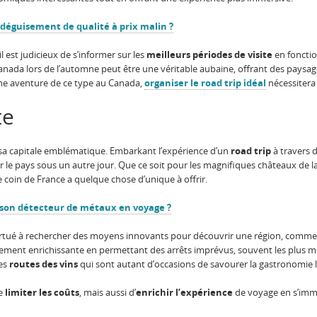
éguisement de qualité à prix malin ?
l est judicieux de s’informer sur les
meilleurs périodes de visite
en fonctio
anada lors de l’automne peut être une véritable aubaine, offrant des paysag
ne aventure de ce type au Canada,
organiser le road trip idéal
nécessitera
te
à sa capitale emblématique. Embarkant l’expérience d’un
road trip
à travers d
 le pays sous un autre jour. Que ce soit pour les magnifiques châteaux de la 
 coin de France a quelque chose d’unique à offrir.
son détecteur de métaux en voyage ?
ertué à rechercher des moyens innovants pour découvrir une région, comme
ement enrichissante en permettant des arrêts imprévus, souvent les plus m
ses
routes des vins
qui sont autant d’occasions de savourer la gastronomie l
de
limiter les coûts
, mais aussi d’
enrichir l’expérience
de voyage en s’imm