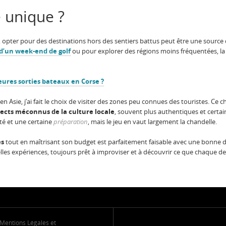
 unique ?
opter pour des destinations hors des sentiers battus peut être une source d
d’un week-end de golf
ou pour explorer des régions moins fréquentées, la c
eures sorties bateaux en Corse ?
 Asie, j’ai fait le choix de visiter des zones peu connues des touristes. Ce
ects méconnus de la culture locale
, souvent plus authentiques et cert
té et une certaine
préparation
, mais le jeu en vaut largement la chandelle.
es
tout en maîtrisant son budget est parfaitement faisable avec une bonne dos
lles expériences, toujours prêt à improviser et à découvrir ce que chaque dest
Mentions Légales et