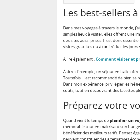
Les best-sellers à 
Dans mes voyages à travers le monde, j’a
simples lieux à visiter; elles offrent une 
des sites aussi prisés. Il est donc essentie
visites gratuites ou à tarif réduit les jour
A lire également :
Comment visiter et pr
À titre d’exemple, un séjour en Italie of
Toutefois, il est recommandé de bien se 
Dans mon expérience, privilégier les
hébe
coûts, tout en découvrant des facettes pl
Préparez votre vo
Quand vient le temps de
planifier un vo
mémorable tout en maitrisant son budget. L
bénéficier des meilleurs tarifs. Pensez ég
peuvent constituer des alternatives écon