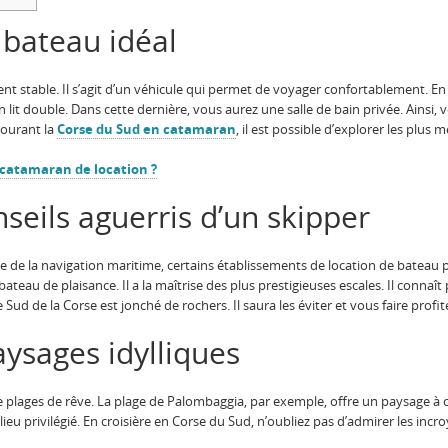
 bateau idéal
t stable. Il s’agit d’un véhicule qui permet de voyager confortablement. E
n lit double. Dans cette dernière, vous aurez une salle de bain privée. Ain
courant la
Corse du Sud en catamaran
, il est possible d’explorer les plus 
catamaran de location ?
nseils aguerris d’un skipper
e de la navigation maritime, certains établissements de location de bateau 
 bateau de plaisance. Il a la maîtrise des plus prestigieuses escales. Il conna
d de la Corse est jonché de rochers. Il saura les éviter et vous faire profit
ysages idylliques
 plages de rêve. La plage de Palombaggia, par exemple, offre un paysage à c
lieu privilégié. En croisière en Corse du Sud, n’oubliez pas d’admirer les incro