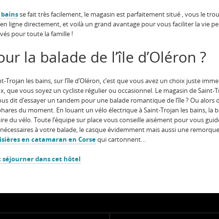
 bains
se fait très facilement, le magasin est parfaitement situé , vous le 
 en ligne directement, et voilà un grand avantage pour vous faciliter la vie 
rvés pour toute la famille !
ur la balade de l’île d’Oléron ?
nt-Trojan les bains, sur l’île d’Oléron, c’est que vous avez un choix juste i
x, que vous soyez un cycliste régulier ou occasionnel. Le magasin de Saint-
vous dit d’essayer un tandem pour une balade romantique de l’île ? Ou alors d
 phares du moment. En louant un vélo électrique à Saint-Trojan les bains, la ba
ire du vélo. Toute l’équipe sur place vous conseille aisément pour vous guider
 nécessaires à votre balade, le casque évidemment mais aussi une remorque ou
isières en catamaran en Corse
qui cartonnent…
et séjourner dans cet hôtel