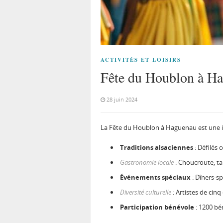
ACTIVITÉS ET LOISIRS
Fête du Houblon à Hag
28 juin 2024
La Fête du Houblon à Haguenau est une imm
Traditions alsaciennes
: Défilés 
Gastronomie locale
: Choucroute, ta
Événements spéciaux
: Dîners-sp
Diversité culturelle
: Artistes de cin
Participation bénévole
: 1200 bé