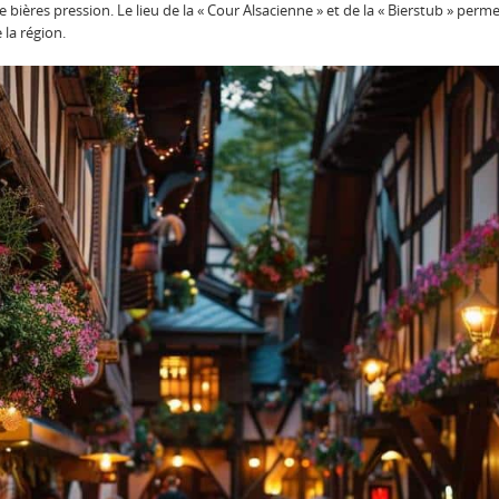
bières pression. Le lieu de la « Cour Alsacienne » et de la « Bierstub » per
 la région.