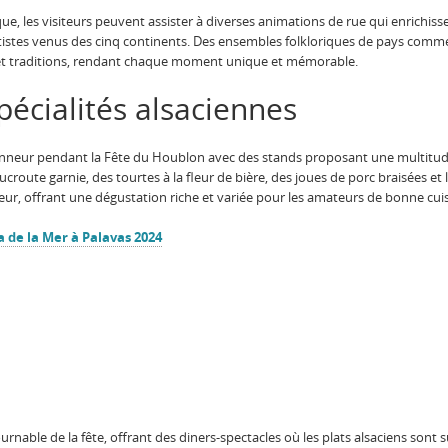
e, les visiteurs peuvent assister à diverses animations de rue qui enrichissen
rtistes venus des cinq continents. Des ensembles folkloriques de pays comme 
 et traditions, rendant chaque moment unique et mémorable.
écialités alsaciennes
onneur pendant la Fête du Houblon avec des stands proposant une multitude 
ucroute garnie, des tourtes à la fleur de bière, des joues de porc braisées et
ur, offrant une dégustation riche et variée pour les amateurs de bonne cuis
 de la Mer à Palavas 2024
rnable de la fête, offrant des diners-spectacles où les plats alsaciens sont 