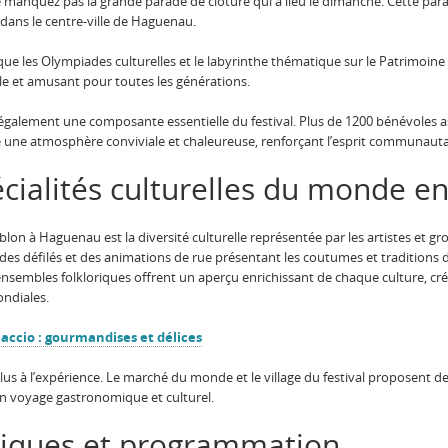
e manquez pas la grande parade de clôture qui a lieu le dimanche. Cette par
dans le centre-ville de Haguenau.
es que les Olympiades culturelles et le labyrinthe thématique sur le Patrimoi
e et amusant pour toutes les générations.
 également une composante essentielle du festival. Plus de 1200 bénévoles ass
ée une atmosphère conviviale et chaleureuse, renforçant l’esprit communautai
cialités culturelles du monde en
lon à Haguenau est la diversité culturelle représentée par les artistes et g
 des défilés et des animations de rue présentant les coutumes et traditions d
s ensembles folkloriques offrent un aperçu enrichissant de chaque culture, 
ondiales.
jaccio : gourmandises et délices
us à l’expérience. Le marché du monde et le village du festival proposent de
un voyage gastronomique et culturel.
tiques et programmation