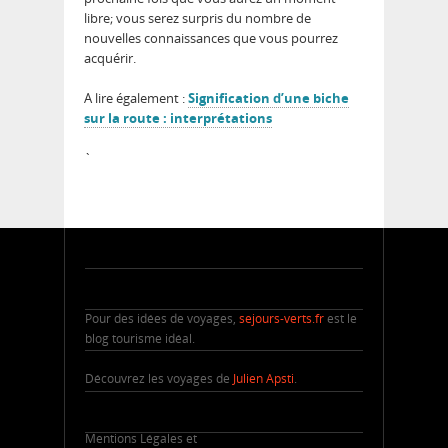
libre; vous serez surpris du nombre de
nouvelles connaissances que vous pourrez
acquérir.
A lire également :
Signification d’une biche
sur la route : interprétations
`
Pour des idées de voyages,
sejours-verts.fr
est le
blog tourisme idéal.
Découvrez les voyages de
Julien Apsti
.
Mentions Légales et