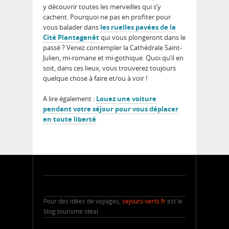
y découvrir toutes les merveilles qui s’y
cachent. Pourquoi ne pas en profiter pour
vous balader dans
les ruelles pavées de la
Cité Plantagenêt
qui vous plongeront dans le
passé ? Venez contempler la Cathédrale Saint-
Julien, mi-romane et mi-gothique. Quoi qu’il en
soit, dans ces lieux, vous trouverez toujours
quelque chose à faire et/ou à voir !
A lire également :
Louez une voiture
pendant votre séjour pour vous déplacer
en toute liberté
Pour des idées de voyages,
sejours-verts.fr
est le
blog tourisme idéal.