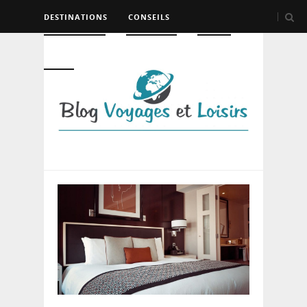
DESTINATIONS
CONSEILS
HÉBERGEMENT
TRANSPORT
LOISIRS
DIVERS