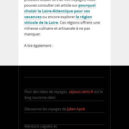
pouvez consulter cet article sur
pourquoi
choisir la Loire-Atlantique pour vos
vacances
ou encore explorer
la région
viticole de la Loire
. Ces régions offrent une
richesse culinaire et artisanale à ne pas
manquer.
A lire également :
Pour des idées de voyages,
sejours-verts.fr
est le
blog tourisme idéal.
Découvrez les voyages de
Julien Apsti
.
Mentions Légales et