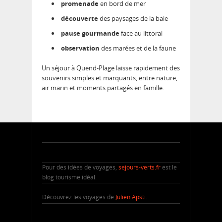
promenade
en bord de mer
découverte
des paysages de la baie
pause gourmande
face au littoral
observation
des marées et de la faune
Un séjour à Quend-Plage laisse rapidement des
souvenirs simples et marquants, entre nature,
air marin et moments partagés en famille.
Pour des idées de voyages,
sejours-verts.fr
est le
blog tourisme idéal.
Découvrez les voyages de
Julien Apsti
.