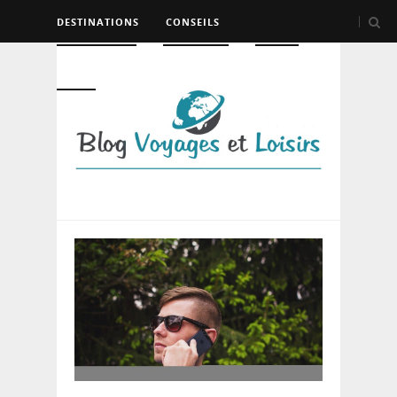
DESTINATIONS
CONSEILS
HÉBERGEMENT
TRANSPORT
LOISIRS
DIVERS