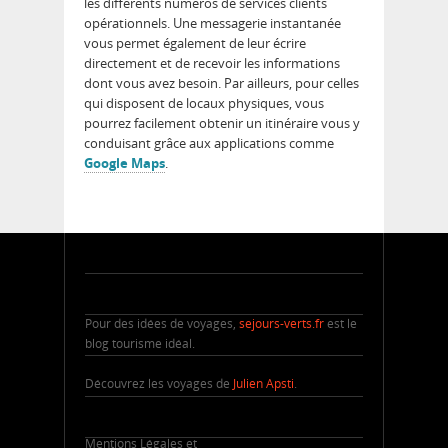
les différents numéros de services clients
opérationnels. Une messagerie instantanée
vous permet également de leur écrire
directement et de recevoir les informations
dont vous avez besoin. Par ailleurs, pour celles
qui disposent de locaux physiques, vous
pourrez facilement obtenir un itinéraire vous y
conduisant grâce aux applications comme
Google Maps
.
Pour des idées de voyages,
sejours-verts.fr
est le
blog tourisme idéal.
Découvrez les voyages de
Julien Apsti
.
Mentions Légales et