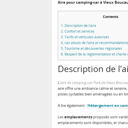
Aire pour camping-car à Vieux Boucau 
Contents
1.
Description de l’aire
2.
Confort et services
3.
Tarifs et véhicules autorisés
4.
Les atouts de l’aire et recommandation
5.
Tourisme et découvertes régionales
6.
Respect de la règlementation et charte
Description de l’a
L’
aire de camping-car Park de Vieux-Bouca
aire offre une ambiance calme et sereine, i
pistes cyclables bien aménagées ou en lon
A lire également :
Hébergement en campi
Les
emplacements
proposés sont variés
emplacements sont disponibles, et chacun 