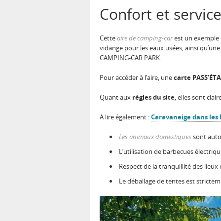
Confort et servic
Cette
aire de camping-car
est un exemple 
vidange pour les eaux usées, ainsi qu’un
CAMPING-CAR PARK.
Pour accéder à l’aire, une
carte PASS’ÉT
Quant aux
règles du site
, elles sont clair
A lire également :
Caravaneige dans les 
Les animaux domestiques
sont autor
L’utilisation de barbecues électriqu
Respect de la tranquillité des lieux
Le déballage de tentes est stricteme